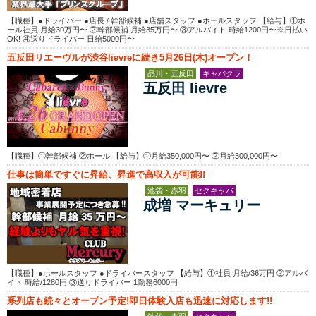
【職種】●ドライバー ●店長 / 幹部候補 ●店舗スタッフ ●ホールスタッフ 【給与】①ホ
ール社員 月給30万円〜 ②幹部候補 月給35万円〜 ③アルバイト 時給1200円〜※日払い
OK! ④送りドライバー 日給5000円〜
五反田リエーヴルが渋谷lievreに続き5月26日(木)オープン！
品川・五反田
キャバクラ
五反田 lievre
【職種】①幹部候補 ②ホール 【給与】①月給350,000円〜 ②月給300,000円〜
仕事は簡単ですぐに昇給、昇進で高収入が可能!!
池袋・赤羽
セクキャバ
成増 マーキュリー
【職種】●ホールスタッフ ●ドライバースタッフ 【給与】①社員 月給/36万円 ②アルバ
イト 時給/1280円 ③送りドライバー 1勤務6000円
系列店も続々とオープン予定!即日体験入店も迅速に対応します!!