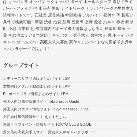
は キャバクラ オッパブ セクキャバのボーイ ホールスタッフ 送りドライ
バー ヘアメイク 他 水商売 黒服 ナイトワーク カンパイワークの男性求人
情報サイトです。正社員 店長候補 幹部候補 アルバイト 寮付き 等 幅広い
条件で検索可能！新宿 渋谷 池袋 品川 五反田 上野 鶯谷 六本木 赤坂 錦糸
町 小岩 西東京 他 東京都内のボーイ求人情報はもちろん 神奈川 埼玉 千
葉 その他エリアまで対応！キャバクラ 男子求人 男性求人 男 ボーイ セク
キャバ ガールズバー高収入求人募集 寮付きアルバイトなら男前求人@キ
ャバクラボーイで決まり！
グループサイト
レディースサプリ通販まとめサイト LSM
女性向けアダルト動画まとめサイト LAM
BL ボーイズラブ情報まとめサイト LBM
外国人向け風俗情報サイト Tokyo Erotic Guide
外国人向けエステ情報サイト Tokyo Massage Guide
女性向け風俗情報サイト えくすたしぃ
東京クラブイベント情報サイト TOKYO CLUB GUIDE
男の為の高収入求人サイト 男前求人＠キャバクラボーイ