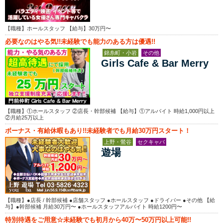
【職種】ホールスタッフ 【給与】30万円〜
必要なのはやる気!!未経験でも能力のある方は優遇!!
錦糸町・小岩
その他
Girls Cafe & Bar Merry
【職種】①ホールスタッフ ②店長・幹部候補 【給与】①アルバイト 時給1,000円以上
②月給25万以上
ボーナス・有給休暇もあり!!未経験者でも月給30万円スタート！
上野・鶯谷
セクキャバ
遊場
【職種】●店長 / 幹部候補 ●店舗スタッフ ●ホールスタッフ ●ドライバー ●その他 【給
与】●幹部候補 月給30万円〜 ●ホールスタッフアルバイト 時給1200円〜
特別待遇をご用意☆未経験でも初月から40万〜50万円以上可能!!