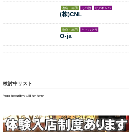
池袋・赤羽
その他
セクキャバ
(株)CNL
池袋・赤羽
キャバクラ
O-ja
検討中リスト
Your favorites will be here.