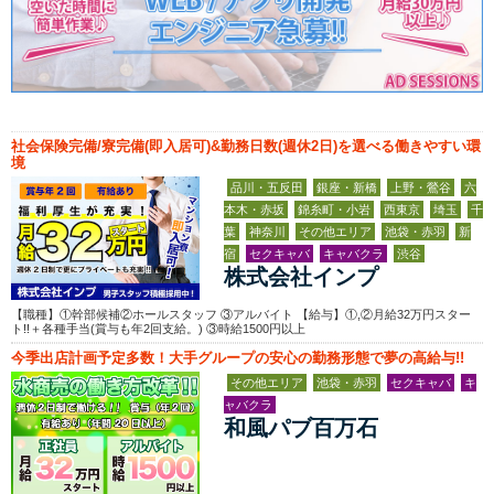
社会保険完備/寮完備(即入居可)&勤務日数(週休2日)を選べる働きやすい環
境
品川・五反田
銀座・新橋
上野・鶯谷
六
本木・赤坂
錦糸町・小岩
西東京
埼玉
千
葉
神奈川
その他エリア
池袋・赤羽
新
宿
セクキャバ
キャバクラ
渋谷
株式会社インプ
【職種】①幹部候補②ホールスタッフ ③アルバイト 【給与】①,②月給32万円スター
ト!!＋各種手当(賞与も年2回支給。) ③時給1500円以上
今季出店計画予定多数！大手グループの安心の勤務形態で夢の高給与!!
その他エリア
池袋・赤羽
セクキャバ
キ
ャバクラ
和風パブ百万石