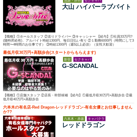
池袋・赤羽
セクキャバ
大山 ハイパーラブバイト
【職種】①ホールスタッフ ②送りドライバー ③キャッシャー 【給与】①社員33万円?
(随時昇給有)、アルバイト時給1300円、毎日日払い有り ②１勤務6000円（時間にして3
時間〜4時間のお仕事です） ③時給1300円（週5以上必須）（女性大歓迎）
最低月収30万円+高額歩合(スタートからもらえます)
新宿
セクキャバ
G-SCANDAL
【職種】①店舗スタッフ ②店長・幹部候補 【給与】①最低月収30万円+高額歩合 ②最
低月収40万円+高額歩合
六本木の有名店-Red Dragon-レッドドラゴン-有名女優とお仕事しません
か??
六本木・赤坂
キャバクラ
レッドドラゴン