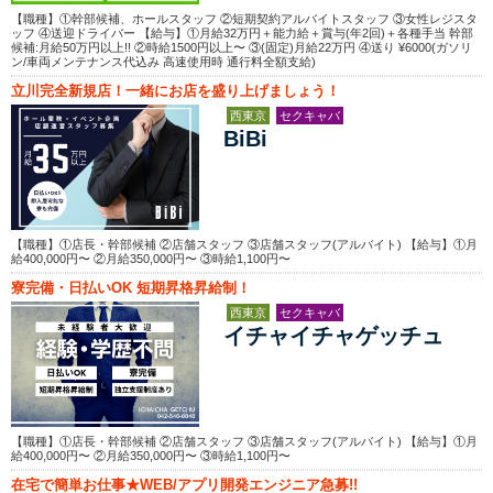
【職種】①幹部候補、ホールスタッフ ②短期契約アルバイトスタッフ ③女性レジスタ
ッフ ④送迎ドライバー 【給与】①月給32万円＋能力給＋賞与(年2回)＋各種手当 幹部
候補:月給50万円以上!! ②時給1500円以上〜 ③(固定)月給22万円 ④送り ¥6000(ガソリ
ン/車両メンテナンス代込み 高速使用時 通行料全額支給)
立川完全新規店！一緒にお店を盛り上げましょう！
西東京
セクキャバ
BiBi
【職種】①店長・幹部候補 ②店舗スタッフ ③店舗スタッフ(アルバイト) 【給与】①月
給400,000円〜 ②月給350,000円〜 ③時給1,100円〜
寮完備・日払いOK 短期昇格昇給制！
西東京
セクキャバ
イチャイチャゲッチュ
【職種】①店長・幹部候補 ②店舗スタッフ ③店舗スタッフ(アルバイト) 【給与】①月
給400,000円〜 ②月給350,000円〜 ③時給1,100円〜
在宅で簡単お仕事★WEB/アプリ開発エンジニア急募!!