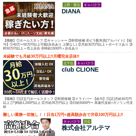
上野・鶯谷
キャバクラ
DIANA
【職種】①ホールスタッフ ②キャッシャー ③幹部候補 ④ビラ配布員[アルバイト] 【給
与】①40万〜50万円以上可能(歩合あり 上限なし) ②月給30万円以上＋ボーナスあり ③
幹50万円以上＋売上歩合 ④時給1500円＋歩合あり
未経験でも月給30万円以上!!月曜完全店休!!
北千住
キャバクラ
club CLIONE
【職種】①[正][ア]ホールスタッフ ②幹部候補 ③ドライバー 【給与】①[正]月給30万円
以上 [ア]時給1,200円以上 ②月給35万円以上 ③日給5000円〜 高速代支給+ガソリン代支
給
難しい業務一切無し！！日当1万円+超高額歩合で月収100万円以上!!
キャバクラ
渋谷
株式会社アルテマ