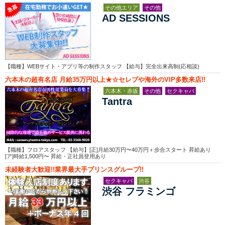
その他エリア
その他
AD SESSIONS
【職種】WEBサイト・アプリ等の制作スタッフ 【給与】完全出来高制(応相談)
六本木の超有名店 月給35万円以上★☆セレブや海外のVIP多数来店!!
六本木・赤坂
その他
セクキャバ
Tantra
【職種】フロアスタッフ 【給与】[正]月給30万円〜40万円＋歩合スタート 昇給あり
[ア]時給1,500円〜 昇給・正社員登用あり
未経験者大歓迎!!業界最大手プリンスグループ!!
セクキャバ
渋谷
渋谷 フラミンゴ