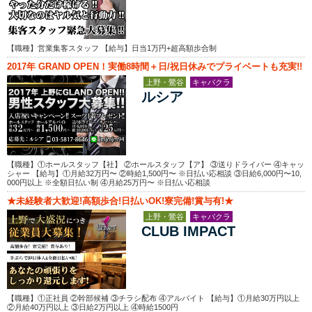
【職種】営業集客スタッフ 【給与】日当1万円+超高額歩合制
2017年 GRAND OPEN！実働8時間＋日/祝日休みでプライベートも充実!!
上野・鶯谷
キャバクラ
ルシア
【職種】①ホールスタッフ【社】 ②ホールスタッフ【ア】 ③送りドライバー ④キャッ
シャー 【給与】①月給32万円〜 ②時給1,500円〜 ※日払い応相談 ③日給6,000円〜10,
000円以上 ※全額日払い制 ④月給25万円〜 ※日払い応相談
★未経験者大歓迎!高額歩合!日払いOK!寮完備!賞与有!★
上野・鶯谷
キャバクラ
CLUB IMPACT
【職種】①正社員 ②幹部候補 ③チラシ配布 ④アルバイト 【給与】①月給30万円以上
②月給40万円以上 ③日給2万円以上 ④時給1500円